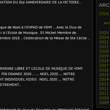
TION DU 81e ANNIVERSAIRE DE LA VICTOIRE...
ARC
2026
Avri
ique de Noel à l'EHPAD de VIMY ... Avec le Duo de
2025
ur à l'Ecole de Musique . Et Michel Membre de
2024
mbre 2018 ... Célébration de la Messe de Ste Cécile ...
2022
2021
2020
2019
2018
2017
- L'HARMONIE LIBRE ET L'ECOLE DE MUSIQUE DE VIMY .
2016
D'ANNEE 2020 ... ..... NOEL 2020 ..... NOTRE
2015
2014
 INDIVIDUEL VIDEO . NOEL 2020 ..... NOTRE
2013
ISTREMENT...
2012
2011
2010
2009
rémonie du Jour du Souvenir au Mémorial National