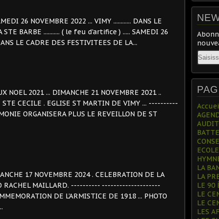
NEW
.. SAMEDI 26 NOVEMBRE 2022 ... VIMY ............ DANS LE
ARBE ........... ( le feu d'artifice ) ..... SAMEDI 26
Abonne
.. DANS LE CADRE DES FESTIVITEES DE LA...
nouvea
Email
PAG
OYEUX NOEL 2021 ... DIMANCHE 21 NOVEMBRE 2021 ..
E CECILE . EGLISE ST MARTIN DE VIMY ... ----------
Accuei
L'HARMONIE ORGANISERA PLUS LE REVEILLON DE ST
AGEN
AUDITO
BATTE
CONSE
ECOLE
HYMNE
LA BA
-- DIMANCHE 17 NOVEMBRE 2024 . CELEBRATION DE LA
LA PR
RACHEL MAILLARD. ---------- --------------------
LE 90 
LE CEN
MMEMORATION DE L'ARMISTICE DE 1918 ... PHOTO
LE CE
.
LES A