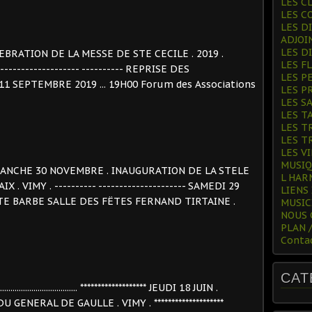
LES C
LES C
LES D
ADJOI
LES D
 CELEBRATION DE LA MESSE DE STE CECILE . 2019 .
LES F
------------------ ---------- REPRISE DES
LES P
11 SEPTEMBRE 2019 ... 19H00 Forum des Associations
LES P
LES S
LES T
LES T
LES T
LES V
MUSI
-- DIMANCHE 30 NOVEMBRE . INAUGURATION DE LA STELE
L HAR
. VIMY . ---------- --------------------- SAMEDI 29
LIENS
TE BARBE SALLE DES FËTES FERNAND TIRTAINE .
MUSIC
NOUS
PLAN 
Conta
CAT
............................. ******************* JEUDI 18 JUIN .
NERAL DE GAULLE . VIMY . ********************