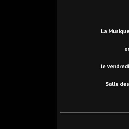
La Musique
e
le vendred
Salle de
__________________________