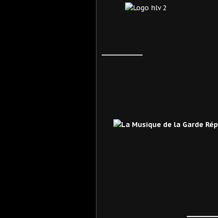
____________
_______