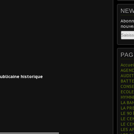
NEW
Abonne
nouvea
Email
PAG
Accuei
AGEN
AUDITO
BATTE
CONSE
ECOLE
HYMNE
LA BA
LA PR
LE 90 
LE CEN
LE CE
______________________
LES A