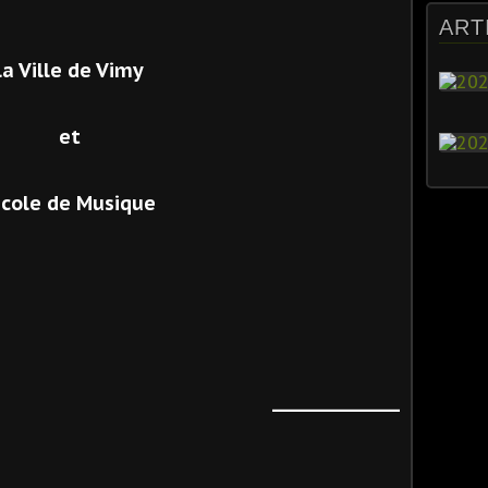
ART
la Ville de Vimy
et
Ecole de Musique
_____________