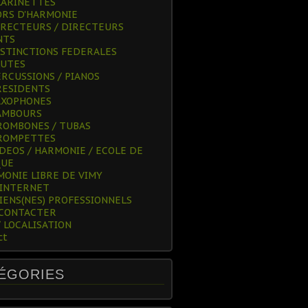
LARINETTES
ORS D'HARMONIE
IRECTEURS / DIRECTEURS
NTS
ISTINCTIONS FEDERALES
LUTES
ERCUSSIONS / PIANOS
RESIDENTS
AXOPHONES
AMBOURS
ROMBONES / TUBAS
ROMPETTES
IDEOS / HARMONIE / ECOLE DE
QUE
MONIE LIBRE DE VIMY
 INTERNET
IENS(NES) PROFESSIONNELS
 CONTACTER
/ LOCALISATION
ct
ÉGORIES