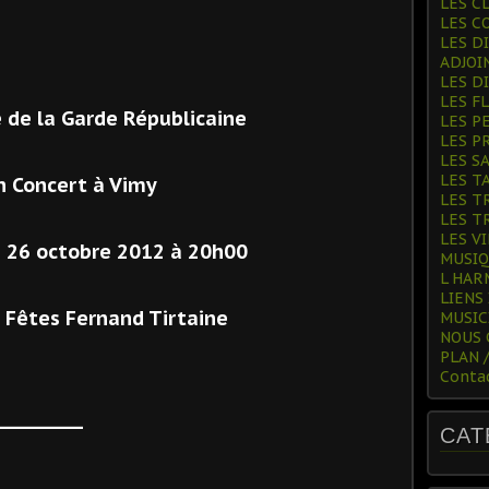
LES C
LES C
LES D
ADJOI
LES D
LES F
 de la Garde Républicaine
LES P
LES P
LES S
LES T
n Concert à Vimy
LES T
LES T
LES V
i 26 octobre 2012 à 20h00
MUSI
L HAR
LIENS
s Fêtes Fernand Tirtaine
MUSIC
NOUS
PLAN 
Conta
_________
CAT